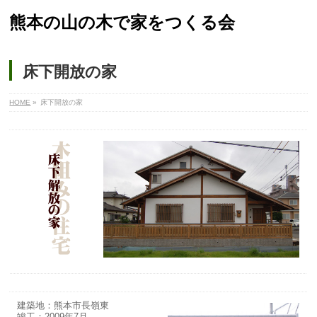
熊本の山の木で家をつくる会
床下開放の家
HOME
»
床下開放の家
建築地：熊本市長嶺東
竣工：2009年7月