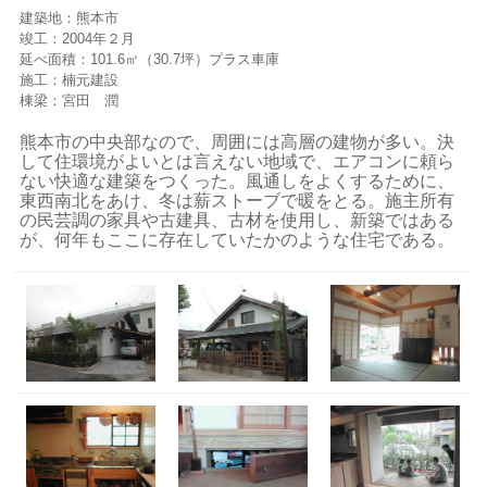
建築地：熊本市
竣工：2004年２月
延べ面積：101.6㎡（30.7坪）プラス車庫
施工：楠元建設
棟梁：宮田 潤
熊本市の中央部なので、周囲には高層の建物が多い。決
して住環境がよいとは言えない地域で、エアコンに頼ら
ない快適な建築をつくった。風通しをよくするために、
東西南北をあけ、冬は薪ストーブで暖をとる。施主所有
の民芸調の家具や古建具、古材を使用し、新築ではある
が、何年もここに存在していたかのような住宅である。