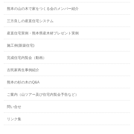
熊本の山の木で家をつくる会のメンバー紹介
三方良しの産直住宅システム
産直住宅実例・熊本県産木材プレゼント実例
施工例(新築住宅)
完成住宅内覧会（動画）
古民家再生事例紹介
熊本の杉の木のQ&A
ご案内（山ツアー及び住宅内覧会予告など）
問い合せ
リンク集