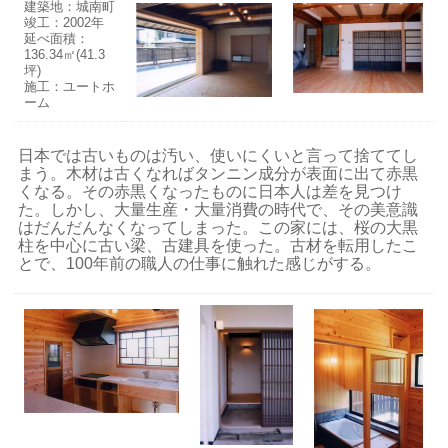
建築地：城南町
竣工：2002年
延べ面積：
136.34㎡(41.3
坪)
施工：ユートホ
ーム
日本では古いものは汚い、使いにくいと言って捨ててし
まう。木材は古くなればタンニン成分が表面に出て赤黒
くなる。その赤黒くなったものに日本人は差を見つけ
た。しかし、大量生産・大量消費の時代で、その美意識
はだんだんなくなってしまった。この家には、桜の大黒
柱を中心に古い梁、古建具を使った。古材を転用したこ
とで、100年前の職人の仕事に触れた感じがする。