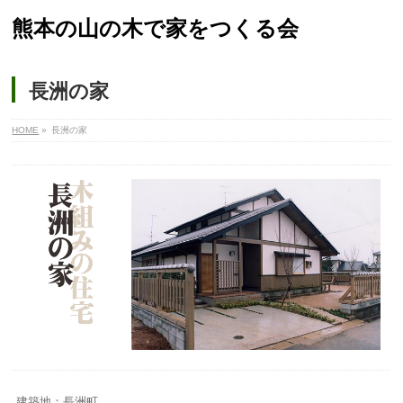
熊本の山の木で家をつくる会
長洲の家
HOME
»
長洲の家
建築地：長洲町