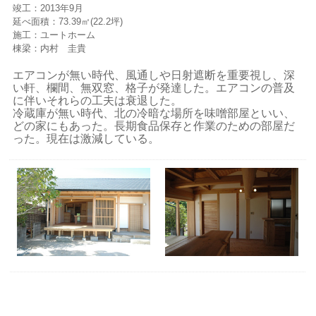
竣工：2013年9月
延べ面積：73.39㎡(22.2坪)
施工：ユートホーム
棟梁：内村 圭貴
エアコンが無い時代、風通しや日射遮断を重要視し、深
い軒、欄間、無双窓、格子が発達した。エアコンの普及
に伴いそれらの工夫は衰退した。
冷蔵庫が無い時代、北の冷暗な場所を味噌部屋といい、
どの家にもあった。長期食品保存と作業のための部屋だ
った。現在は激減している。