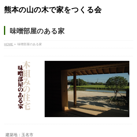
熊本の山の木で家をつくる会
味噌部屋のある家
HOME
»
味噌部屋のある家
建築地：玉名市