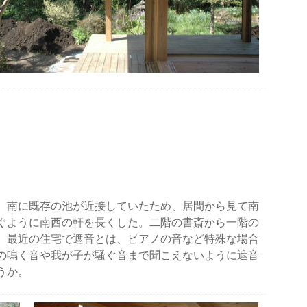
、南に既存の池が近接していたため、居間から見て南
ぐように南西の軒を長くした。二階の書斎から一階の
。最近の住宅で遮音とは、ピアノの音など特殊な場合
の鳴く音や我が子が騒ぐ音まで聞こえないように遮音
うか。