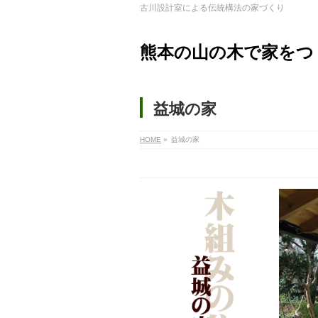
古川設計室による伝統構法の家づくり
熊本の山の木で家をつ
益城の家
HOME
»
益城の家