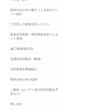
熊本の山の木で家をつくる会のメン
バー紹介
三方良しの産直住宅システム
産直住宅実例・熊本県産木材プレゼ
ント実例
施工例(新築住宅)
完成住宅内覧会（動画）
古民家再生事例紹介
熊本の杉の木のQ&A
ご案内（山ツアー及び住宅内覧会予
告など）
問い合せ