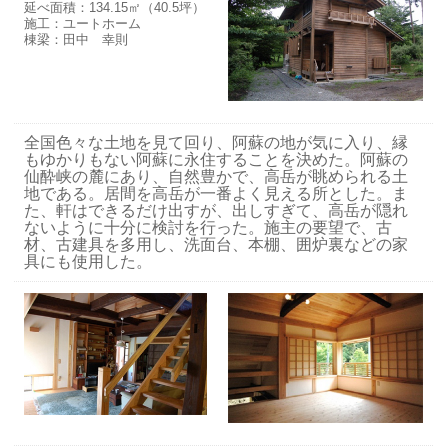
延べ面積：134.15㎡（40.5坪）
施工：ユートホーム
棟梁：田中 幸則
全国色々な土地を見て回り、阿蘇の地が気に入り、縁
もゆかりもない阿蘇に永住することを決めた。阿蘇の
仙酔峡の麓にあり、自然豊かで、高岳が眺められる土
地である。居間を高岳が一番よく見える所とした。ま
た、軒はできるだけ出すが、出しすぎて、高岳が隠れ
ないように十分に検討を行った。施主の要望で、古
材、古建具を多用し、洗面台、本棚、囲炉裏などの家
具にも使用した。